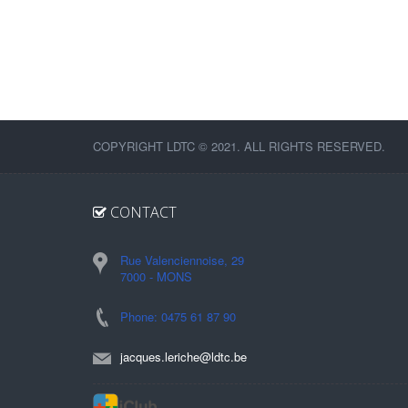
COPYRIGHT LDTC © 2021. ALL RIGHTS RESERVED.
CONTACT
Rue Valenciennoise, 29
7000 - MONS
Phone: 0475 61 87 90
jacques.leriche@ldtc.be